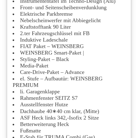
Instrumententafel im Techno-Design (Alu)
Front- und Seitenscheibenverdunklung
Elektrische Parkbremse
Nebelscheinwerfer mit Abbiegelicht
Kraftstofftank 90 Liter
2.ter Fahrzeugschlüssel mit FB
Induktive Ladeschale
FIAT Paket – WEINSBERG
WEINSBERG Smart-Paket |
Styling-Paket – Black
Media-Paket
Care-Drive-Paket – Advance
el. Stufe – Aufbautür: WEINSBERG
PREMIUM
li. Garagenklappe
Rahmenfenster SEITZ S7
Ausstellfenster Hutze
Dachhaube 40∗40 cm klar, (Mitte)
ASF Heck links 342,-Isofix 2 Sitze
Betterweiterung Heck
Fußmatte
E-Stab für TRUMA Combi (Gas)