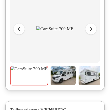
Teilintegrierter › WEINSBERG