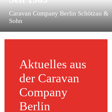
Caravan Company Berlin Schötzau &
Sohn
Aktuelles aus
der Caravan
Company
Berlin