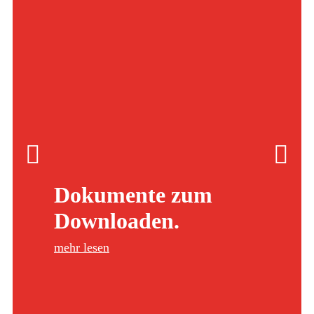
Cori
Dokumente zum
Ab sofort 
Downloaden.
Corigon a
ersten zwe
mehr lesen
mehr lese